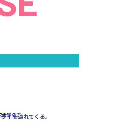
SE
校希望の方
ミライを連れてくる。