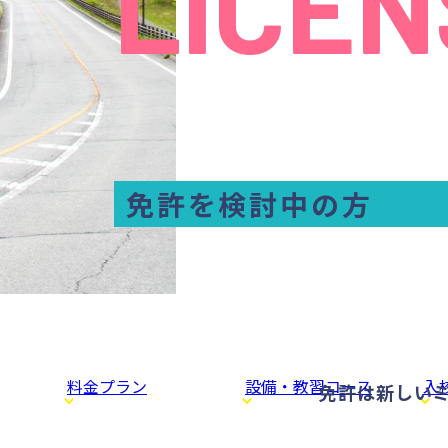
LICEN
免許を検討中の方
料金プラン
設備・教習コース
入
免許は新しい