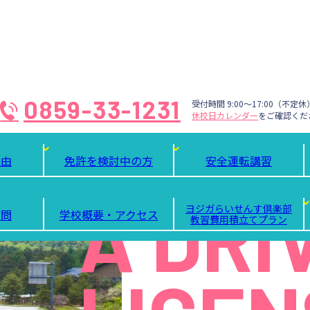
0859-33-1231
受付時間 9:00〜17:00（不定休
休校日カレンダー
をご確認くだ
OBTAI
理由
免許を検討中の方
安全運転講習
A DRI
ヨジガ
らいせんす
倶楽部
質問
学校概要・アクセス
教習費用
積立てプラン