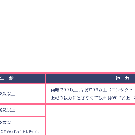
る。
な運転に支障を及ぼすおそれがないと認められること。
年齢
視力
両眼で0.7以上 片眼で0.3以上（コンタク
18歳以上
上記の視力に達さなくても片眼が0.7以上、
18歳以上
18歳以上
大型免許のいずれかをお持ちの方