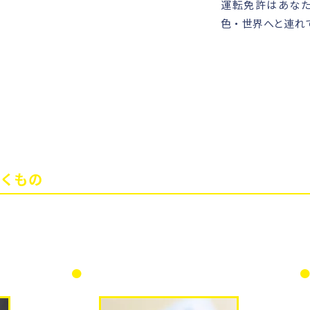
運転免許はあな
色・世界へと連れ
付けは毎日随時できます。（GW、年末年
くもの
ご本人と確認できる書類