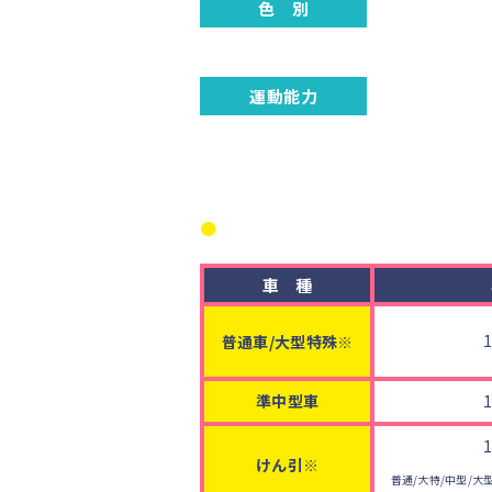
色 別
赤色、青色及び黄色の識別ができ
運動能力
・身体の障がいがないこと。
・障がいがあるが自動車等の安全
車種別
車種
普通車/大型特殊※
準中型車
けん引※
普通/大特/中型/