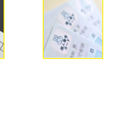
民票コー
【マイナンバーカード/パスポート（旅
券）/学生証】ご用意出来ない場合はご
。免許証
相談ください。
方は外国
ちくださ
ま