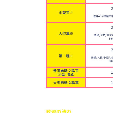
中型車※
普通or大特免許
大型車※
普通/大特/中
3
第二種※
普通/大特/中型/
3
普通自動２輪車
（小型・普通）
大型自動２輪車
※大型特殊、けん引、中型車、大型車、
教習の流れ