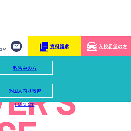
）
資料請求
入校希望の方
さい
NING
教習中の方
VER’S
外国人向け教習
LANGUAGE