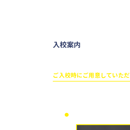
入校案内
［お申し込み受
す）］
ご入校時に
ご用意していただ
本籍地記載の住民票抄本