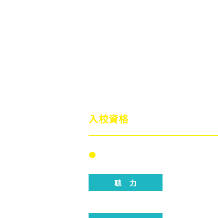
※医師・保健師・助産師・看護師・救
（証明書類が必要となります）
※原付免許所有の方は、原付実技（学
※高校生は、通学許可証が必要となり
入校資格
［2020.10.1現在］
全車種共通
聴 力
障がいをお持ちの方は、事前にご